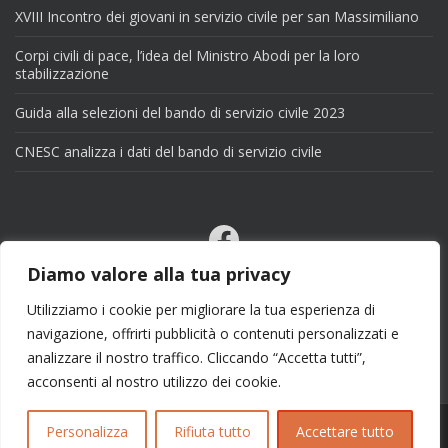
XVIII Incontro dei giovani in servizio civile per san Massimiliano
Corpi civili di pace, l’idea del Ministro Abodi per la loro
stabilizzazione
Guida alla selezioni del bando di servizio civile 2023
CNESC analizza i dati del bando di servizio civile
Facebook
Email
Diamo valore alla tua privacy
X
Utilizziamo i cookie per migliorare la tua esperienza di
navigazione, offrirti pubblicità o contenuti personalizzati e
analizzare il nostro traffico. Cliccando “Accetta tutti”,
acconsenti al nostro utilizzo dei cookie.
Personalizza
Rifiuta tutto
Accettare tutto
Copyright 2025 | info@esseciblog.it | Tema per
Colorlib
Disegnato da