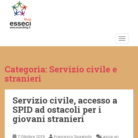
S
k
i
p
t
o
TOGGLE
m
a
i
Categoria:
Servizio civile e
n
c
stranieri
o
n
t
Servizio civile, accesso a
e
SPID ad ostacoli per i
n
giovani stranieri
t
7 Ottobre 2019
Francesco Spagnolo
Lascia un