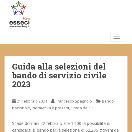
S
k
i
p
t
o
TOGGLE
m
a
i
Guida alla selezioni del
n
c
bando di servizio civile
o
2023
n
t
e
21 Febbraio 2024
Francesco Spagnolo
Bando
n
,
,
nazionale
Normativa e progetti
Storia del SC
t
Scade domani 22 febbraio alle 14:00 la possibilità di
candidarsi al bando per la selezione di 52.236 giovani da