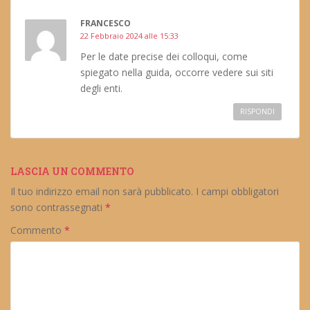
FRANCESCO
22 Febbraio 2024 alle 15:33
Per le date precise dei colloqui, come
spiegato nella guida, occorre vedere sui siti
degli enti.
RISPONDI
LASCIA UN COMMENTO
Il tuo indirizzo email non sarà pubblicato.
I campi obbligatori
sono contrassegnati
*
Commento
*