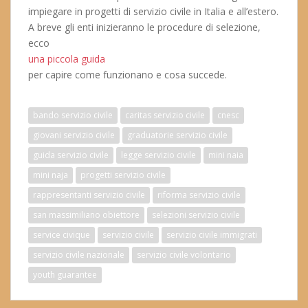
impiegare in progetti di servizio civile in Italia e all’estero.
A breve gli enti inizieranno le procedure di selezione,
ecco
una piccola guida
per capire come funzionano e cosa succede.
bando servizio civile
caritas servizio civile
cnesc
giovani servizio civile
graduatorie servizio civile
guida servizio civile
legge servizio civile
mini naia
mini naja
progetti servizio civile
rappresentanti servizio civile
riforma servizio civile
san massimiliano obiettore
selezioni servizio civile
service civique
servizio civile
servizio civile immigrati
servizio civile nazionale
servizio civile volontario
youth guarantee