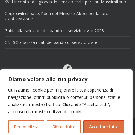
XVIII Incontro dei giovani in servizio civile per san Massimiliano
Corpi civili di pace, l’idea del Ministro Abodi per la loro
stabilizzazione
Guida alla selezioni del bando di servizio civile 2023
CNESC analizza i dati del bando di servizio civile
Facebook
Email
Diamo valore alla tua privacy
X
Utilizziamo i cookie per migliorare la tua esperienza di
navigazione, offrirti pubblicità o contenuti personalizzati e
analizzare il nostro traffico. Cliccando “Accetta tutti”,
acconsenti al nostro utilizzo dei cookie.
Personalizza
Rifiuta tutto
Accettare tutto
Copyright 2025 | info@esseciblog.it | Tema per
Colorlib
Disegnato da
WordPress