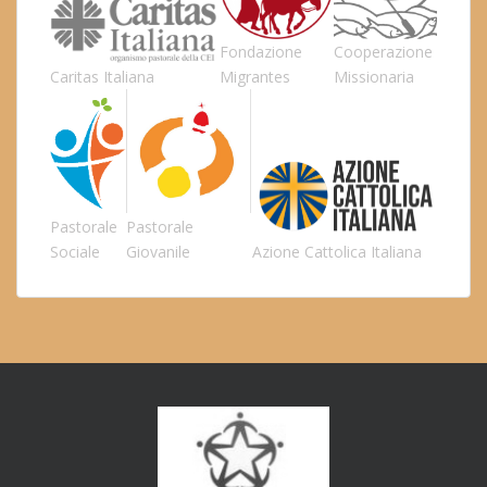
Fondazione
Cooperazione
Caritas Italiana
Migrantes
Missionaria
Pastorale
Pastorale
Sociale
Giovanile
Azione Cattolica Italiana