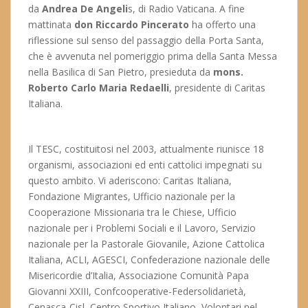
da
Andrea De Angeli
s, di Radio Vaticana. A fine
mattinata
don Riccardo Pincerato
ha offerto una
riflessione sul senso del passaggio della Porta Santa,
che è avvenuta nel pomeriggio prima della Santa Messa
nella Basilica di San Pietro, presieduta da
mons.
Roberto Carlo Maria Redaelli
, presidente di Caritas
Italiana.
Il TESC, costituitosi nel 2003, attualmente riunisce 18
organismi, associazioni ed enti cattolici impegnati su
questo ambito. Vi aderiscono: Caritas Italiana,
Fondazione Migrantes, Ufficio nazionale per la
Cooperazione Missionaria tra le Chiese, Ufficio
nazionale per i Problemi Sociali e il Lavoro, Servizio
nazionale per la Pastorale Giovanile, Azione Cattolica
Italiana, ACLI, AGESCI, Confederazione nazionale delle
Misericordie d’Italia, Associazione Comunità Papa
Giovanni XXIII, Confcooperative-Federsolidarietà,
Cenasca-Cisl, Centro Sportivo Italiano, Volontari nel