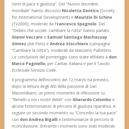
Semi di pace e giustizia”. Del “Nuovo disordine
mondiale” hanno discusso
Nicoletta Dentico
(Society
for International Development) e
Maurizio Di Schino
(TV2000), moderati da F
rancesco Spagnolo
. Del
“Debito che uccide: cambiare la rotta” hanno parlato
Gianni Vaccaro
e
Samuel Santiago
Machacuay
Gómez
(dal Perù) e
Andrea Stocchiero
(campagna
“Cambiare la rotta”), moderati da Massimo Pallottino.
Le conclusioni del pomeriggio sono state affidate a
don
Marco Pagniello
, per Caritas Italiana e per il Tavolo
Ecclesiale Servizio Civile.
Il programma dell’incontro del 12 marzo ha previsto,
dopo la lettura degli Atti della passione di San
Massimiliano, un primo momento di riflessione su
“Rimetti a noi i nostri debiti” con
Gherardo Colombo
e
alcune testimonianze di percorsi di giustizia riparativa. A
seguire un secondo momento su “Concedici la tua pace”
con
don Andrea Bigalli
e testimonianze di percorsi di
riconciliazione. Entrambi i momenti sono stati moderati