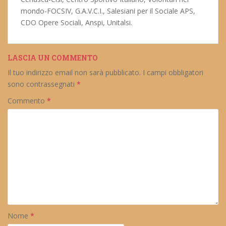
mondo-FOCSIV, G.A.V.C.I., Salesiani per il Sociale APS,
CDO Opere Sociali, Anspi, Unitalsi.
LASCIA UN COMMENTO
Il tuo indirizzo email non sarà pubblicato.
I campi obbligatori
sono contrassegnati
*
Commento
*
Nome
*