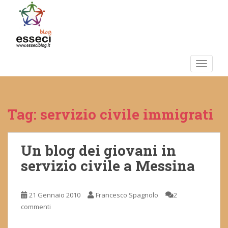
S
k
i
p
t
o
TOGGLE
m
a
i
Tag:
servizio civile immigrati
n
c
o
n
Un blog dei giovani in
t
servizio civile a Messina
e
n
t
21 Gennaio 2010
Francesco Spagnolo
2
commenti