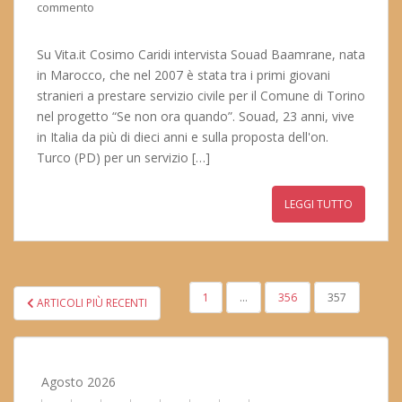
commento
Su Vita.it Cosimo Caridi intervista Souad Baamrane, nata
in Marocco, che nel 2007 è stata tra i primi giovani
stranieri a prestare servizio civile per il Comune di Torino
nel progetto “Se non ora quando”. Souad, 23 anni, vive
in Italia da più di dieci anni e sulla proposta dell'on.
Turco (PD) per un servizio […]
LEGGI TUTTO
PAGINAZIONE
1
…
356
357
ARTICOLI PIÙ RECENTI
DEGLI
ARTICOLI
Agosto 2026