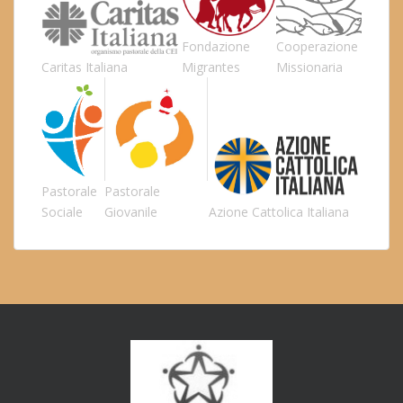
Fondazione
Cooperazione
Caritas Italiana
Migrantes
Missionaria
Pastorale
Pastorale
Sociale
Giovanile
Azione Cattolica Italiana