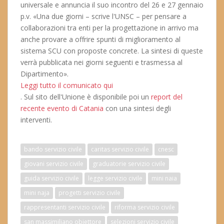
universale e annuncia il suo incontro del 26 e 27 gennaio
p.v. «Una due giorni – scrive l'UNSC – per pensare a
collaborazioni tra enti per la progettazione in arrivo ma
anche provare a offrire spunti di miglioramento al
sistema SCU con proposte concrete. La sintesi di queste
verrà pubblicata nei giorni seguenti e trasmessa al
Dipartimento».
Leggi tutto il comunicato qui
. Sul sito dell'Unione è disponibile poi un
report del
recente evento di Catania
con una sintesi degli
interventi.
bando servizio civile
caritas servizio civile
cnesc
giovani servizio civile
graduatorie servizio civile
guida servizio civile
legge servizio civile
mini naia
mini naja
progetti servizio civile
rappresentanti servizio civile
riforma servizio civile
san massimiliano obiettore
selezioni servizio civile