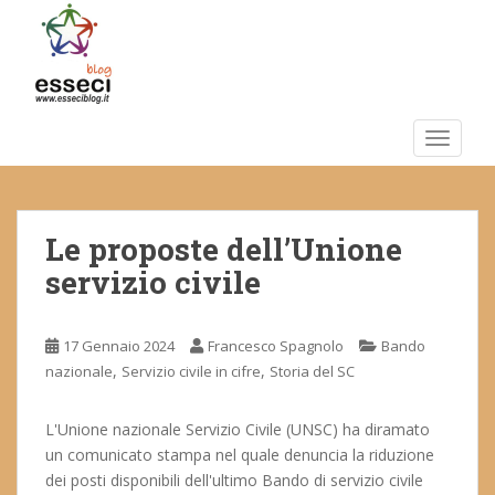
S
k
i
p
t
o
TOGGLE
m
a
i
Le proposte dell’Unione
n
c
servizio civile
o
n
t
17 Gennaio 2024
Francesco Spagnolo
Bando
e
,
,
nazionale
Servizio civile in cifre
Storia del SC
n
t
L'Unione nazionale Servizio Civile (UNSC) ha diramato
un comunicato stampa nel quale denuncia la riduzione
dei posti disponibili dell'ultimo Bando di servizio civile