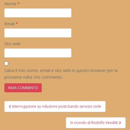
Nome
*
Email
*
Sito web
Salva il mio nome, email e sito web in questo browser per la
prossima volta che commento.
Navigazione
Interrogazione su riduzione posti bando servizio civile
articoli
In ricordo di Rodolfo Venditti