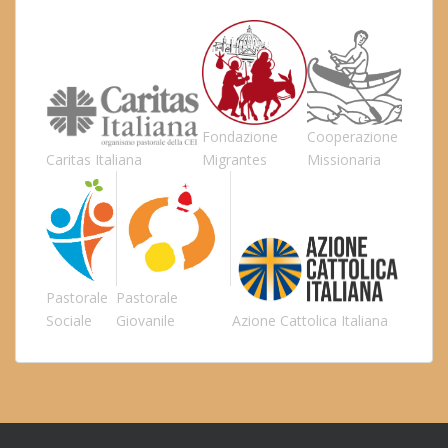
Fondazione
Cooperazione
Caritas Italiana
Migrantes
Missionaria
Pastorale
Pastorale
Sociale
Giovanile
Azione Cattolica Italiana