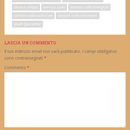
service civique
servizio civile
servizio civile immigrati
servizio civile nazionale
servizio civile volontario
youth guarantee
LASCIA UN COMMENTO
Il tuo indirizzo email non sarà pubblicato.
I campi obbligatori
sono contrassegnati
*
Commento
*