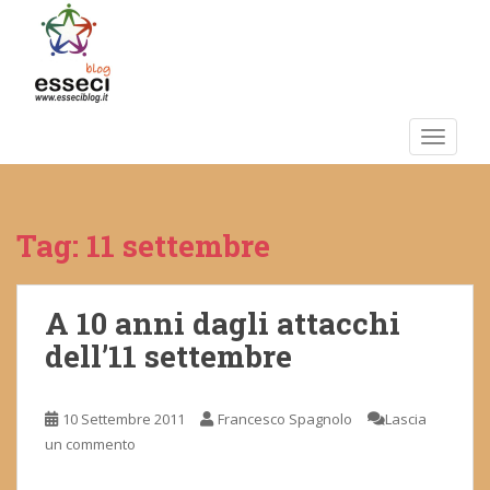
S
k
i
p
t
o
TOGGLE
m
a
i
Tag:
11 settembre
n
c
o
n
A 10 anni dagli attacchi
t
dell’11 settembre
e
n
t
10 Settembre 2011
Francesco Spagnolo
Lascia
un commento