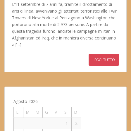
L’11 settembre di 7 anni fa, tramite il dirottamento di
arei di linea, avvenivano gli attentati terroristici alle Twin
Towers di New York e al Pentagono a Washington che
portarono alla morte di 2.973 persone. A partire da
questa tragedia furono lanciate le campagne militari in
Afghanistan ed Iraq, che in maniera diversa continuano
a […]
LEGGI TUTTO
Agosto 2026
L
M
M
G
V
S
D
1
2