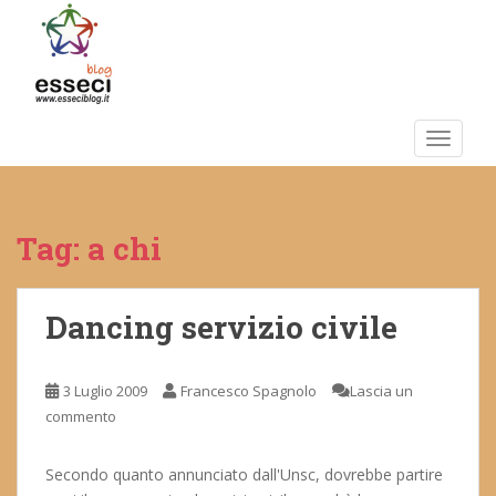
S
k
i
p
t
o
TOGGLE
m
a
i
Tag:
a chi
n
c
o
n
Dancing servizio civile
t
e
3 Luglio 2009
Francesco Spagnolo
Lascia un
n
commento
t
Secondo quanto annunciato dall'Unsc, dovrebbe partire