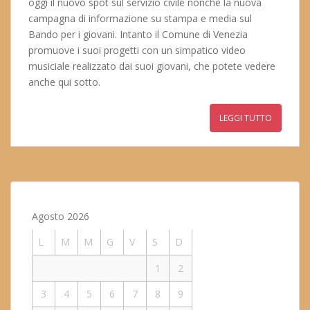
oggi il nuovo spot sul servizio civile nonchè la nuova
campagna di informazione su stampa e media sul
Bando per i giovani. Intanto il Comune di Venezia
promuove i suoi progetti con un simpatico video
musiciale realizzato dai suoi giovani, che potete vedere
anche qui sotto.
LEGGI TUTTO
Agosto 2026
L
M
M
G
V
S
D
1
2
3
4
5
6
7
8
9