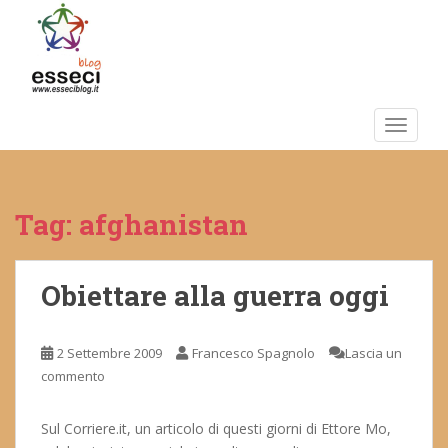
S
k
i
p
t
o
TOGGLE
m
a
i
Tag:
afghanistan
n
c
o
n
Obiettare alla guerra oggi
t
e
2 Settembre 2009
Francesco Spagnolo
Lascia un
n
commento
t
Sul Corriere.it, un articolo di questi giorni di Ettore Mo,