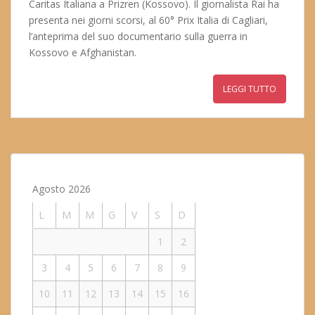
Caritas Italiana a Prizren (Kossovo). Il giornalista Rai ha
presenta nei giorni scorsi, al 60° Prix Italia di Cagliari,
l’anteprima del suo documentario sulla guerra in
Kossovo e Afghanistan.
LEGGI TUTTO
Agosto 2026
L
M
M
G
V
S
D
1
2
3
4
5
6
7
8
9
10
11
12
13
14
15
16