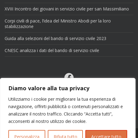
XVIII Incontro dei giovani in servizio civile per san Massimiliano
Corpi civili di pace, l’idea del Ministro Abodi per la loro
stabilizzazione
Guida alla selezioni del bando di servizio civile 2023
CNESC analizza i dati del bando di servizio civile
Facebook
Email
Diamo valore alla tua privacy
X
Utilizziamo i cookie per migliorare la tua esperienza di
navigazione, offrirti pubblicità o contenuti personalizzati e
analizzare il nostro traffico. Cliccando “Accetta tutti”,
acconsenti al nostro utilizzo dei cookie.
Personalizza
Rifiuta tutto
Accettare tutto
Copyright 2025 | info@esseciblog.it | Tema per
Colorlib
Disegnato da