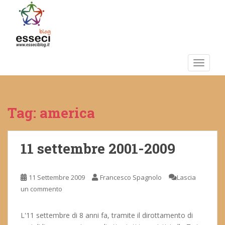
S
k
i
p
t
o
TOGGLE
m
a
i
Tag:
america
n
c
o
n
11 settembre 2001-2009
t
e
11 Settembre 2009
Francesco Spagnolo
Lascia
n
un commento
t
L'11 settembre di 8 anni fa, tramite il dirottamento di