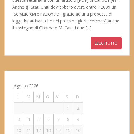
questa settimana con un articolo [PDF] di Carlotta Jesi.
Anche gli Stati Uniti dovrebbero avere entro il 2009 un
“Servizio civile nazionale”, grazie ad una proposta di
legge bipartisan, che nei prossimi giorni cercherà anche
il sostegno di Obama e McCain, i due […]
LEGGI TUTTO
Agosto 2026
L
M
M
G
V
S
D
1
2
3
4
5
6
7
8
9
10
11
12
13
14
15
16