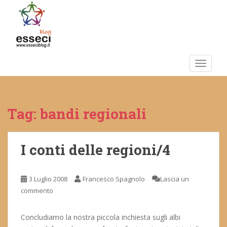
S
k
i
p
t
o
TOGGLE
m
a
i
Tag:
bandi regionali
n
c
o
n
I conti delle regioni/4
t
e
3 Luglio 2008
Francesco Spagnolo
Lascia un
n
commento
t
Concludiamo la nostra piccola inchiesta sugli albi