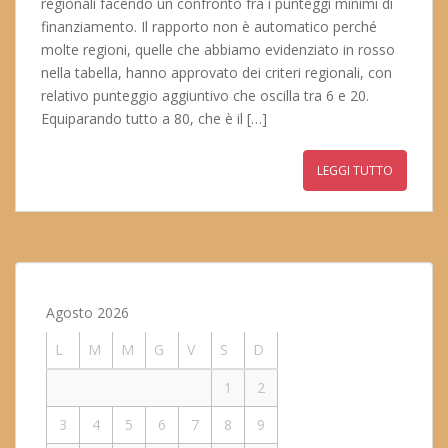
regionali facendo un confronto fra i punteggi minimi di
finanziamento. Il rapporto non è automatico perché
molte regioni, quelle che abbiamo evidenziato in rosso
nella tabella, hanno approvato dei criteri regionali, con
relativo punteggio aggiuntivo che oscilla tra 6 e 20.
Equiparando tutto a 80, che è il […]
LEGGI TUTTO
Agosto 2026
L
M
M
G
V
S
D
1
2
3
4
5
6
7
8
9