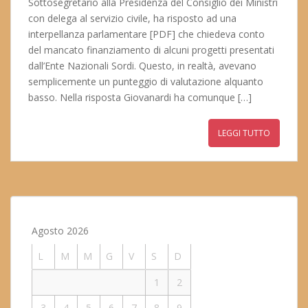
Sottosegretario alla Presidenza del Consiglio dei Ministri
con delega al servizio civile, ha risposto ad una
interpellanza parlamentare [PDF] che chiedeva conto
del mancato finanziamento di alcuni progetti presentati
dall’Ente Nazionali Sordi. Questo, in realtà, avevano
semplicemente un punteggio di valutazione alquanto
basso. Nella risposta Giovanardi ha comunque […]
LEGGI TUTTO
Agosto 2026
L
M
M
G
V
S
D
1
2
3
4
5
6
7
8
9