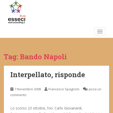
S
k
i
p
t
o
TOGGLE
m
a
i
Tag:
Bando Napoli
n
c
o
n
Interpellato, risponde
t
e
7 Novembre 2008
Francesco Spagnolo
Lascia un
n
commento
t
Lo scorso 23 ottobre, l’on. Carlo Giovanardi,