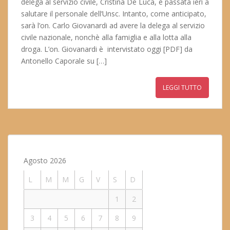
delega al servizio civile, Cristina De Luca, è passata ieri a
salutare il personale dell’Unsc. Intanto, come anticipato,
sarà l’on. Carlo Giovanardi ad avere la delega al servizio
civile nazionale, nonchè alla famiglia e alla lotta alla
droga. L’on. Giovanardi è intervistato oggi [PDF] da
Antonello Caporale su […]
LEGGI TUTTO
Agosto 2026
L
M
M
G
V
S
D
1
2
3
4
5
6
7
8
9