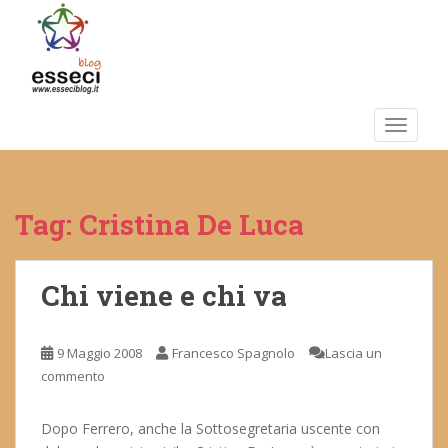
S
k
i
p
t
o
TOGGLE
m
a
i
Tag:
Cristina De Luca
n
c
o
n
Chi viene e chi va
t
e
9 Maggio 2008
Francesco Spagnolo
Lascia un
n
commento
t
Dopo Ferrero, anche la Sottosegretaria uscente con