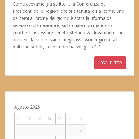
Come avevamo già scritto, alla Conferenza dei
Presidenti delle Regioni che si è tenuta ieri a Roma, uno
dei temi all'ordine del giorno è stata la riforma del
servizio civile nazionale, sulla quale non mancano
critiche. L'assessore veneto Stefano Valdegamberi, che
presiede la commissione degli assessori regionali alle
politiche sociali, in una nota ha spiegato […]
LEGGI TUTTO
Agosto 2026
L
M
M
G
V
S
D
1
2