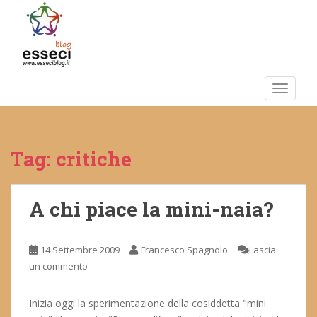
S
k
i
p
t
o
TOGGLE
m
a
i
Tag:
critiche
n
c
o
n
A chi piace la mini-naia?
t
e
14 Settembre 2009
Francesco Spagnolo
Lascia
n
un commento
t
Inizia oggi la sperimentazione della cosiddetta "mini