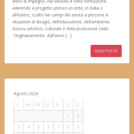
anno di impegno, nel servizio e nella formazione,
aderendo a progetto presso un ente, in Italia o
all’estero, scelto nei campi dei servizi a persone in
situazioni di disagio, dell’educazione, dell’ambiente,
storico-artistico, culturale e della protezione civile.
Originariamente, dall'anno […]
LEGGI TUTTO
Agosto 2026
L
M
M
G
V
S
D
1
2
3
4
5
6
7
8
9