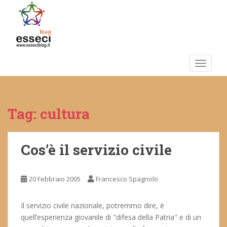
S
k
i
p
t
o
TOGGLE
m
a
i
Tag:
cultura
n
c
o
n
Cos’è il servizio civile
t
e
20 Febbraio 2005
Francesco Spagnolo
n
t
Il servizio civile nazionale, potremmo dire, è
quell’esperienza giovanile di "difesa della Patria" e di un