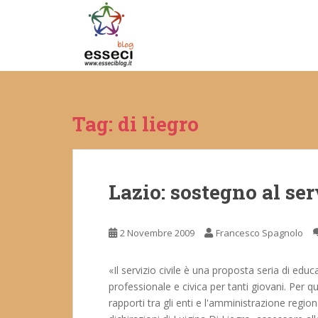
S
k
i
p
t
o
m
Tag:
di liegro
a
i
n
c
Lazio: sostegno al ser
o
n
t
2 Novembre 2009
Francesco Spagnolo
e
n
t
«Il servizio civile è una proposta seria di educa
professionale e civica per tanti giovani. Per 
rapporti tra gli enti e l'amministrazione regi