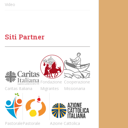
Video
Siti Partner
Fondazione
Cooperazione
Caritas Italiana
Migrantes
Missionaria
Pastorale
Pastorale
Azione Cattolica