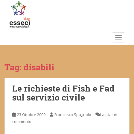
S
k
i
p
t
o
TOGGLE
m
a
i
Tag:
disabili
n
c
o
n
Le richieste di Fish e Fad
t
sul servizio civile
e
n
t
23 Ottobre 2009
Francesco Spagnolo
Lascia un
commento