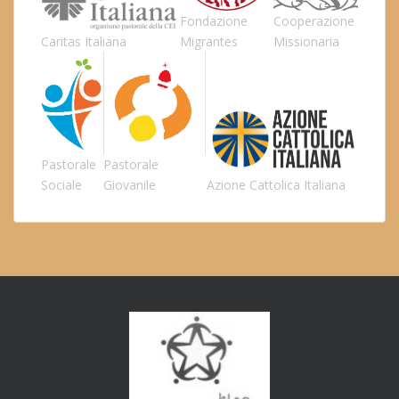
Fondazione
Cooperazione
Caritas Italiana
Migrantes
Missionaria
Pastorale
Pastorale
Sociale
Giovanile
Azione Cattolica Italiana