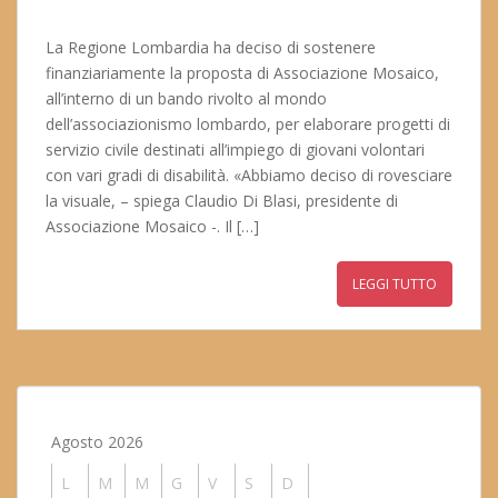
La Regione Lombardia ha deciso di sostenere
finanziariamente la proposta di Associazione Mosaico,
all’interno di un bando rivolto al mondo
dell’associazionismo lombardo, per elaborare progetti di
servizio civile destinati all’impiego di giovani volontari
con vari gradi di disabilità. «Abbiamo deciso di rovesciare
la visuale, – spiega Claudio Di Blasi, presidente di
Associazione Mosaico -. Il […]
LEGGI TUTTO
Agosto 2026
L
M
M
G
V
S
D