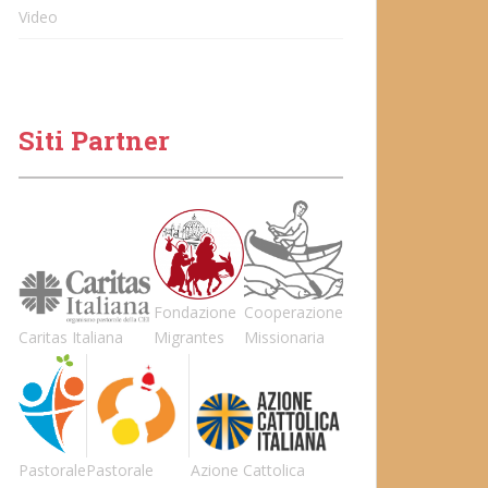
Video
Siti Partner
Fondazione
Cooperazione
Caritas Italiana
Migrantes
Missionaria
Pastorale
Pastorale
Azione Cattolica