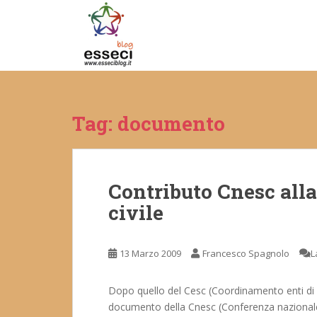
S
k
i
p
t
o
m
Tag:
documento
a
i
n
c
Contributo Cnesc alla
o
n
civile
t
e
n
13 Marzo 2009
Francesco Spagnolo
L
t
Dopo quello del Cesc (Coordinamento enti di ser
documento della Cnesc (Conferenza nazionale ent