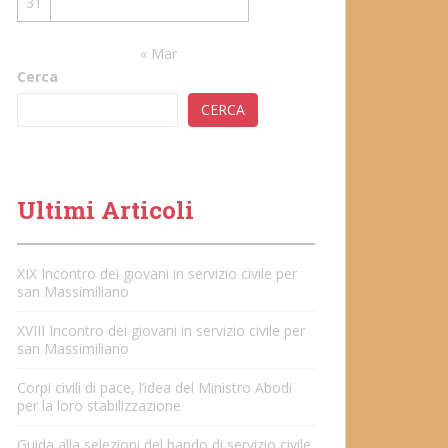
31
« Mar
Cerca
CERCA
Ultimi Articoli
XIX Incontro dei giovani in servizio civile per
san Massimiliano
XVIII Incontro dei giovani in servizio civile per
san Massimiliano
Corpi civili di pace, l’idea del Ministro Abodi
per la loro stabilizzazione
Guida alla selezioni del bando di servizio civile