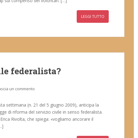
rap sul compenso dei volontari. […]
LEGGI TUTTO
le federalista?
ascia un commento
sta settimana (n. 21 del 5 giugno 2009), anticipa la
ge di riforma del servizio civile in senso federalista.
Erica Rivolta, che spiega: «vogliamo ancorare il
…]