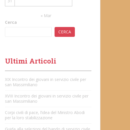
31
« Mar
Cerca
CERCA
Ultimi Articoli
XIX Incontro dei giovani in servizio civile per
san Massimiliano
XVIII Incontro dei giovani in servizio civile per
san Massimiliano
Corpi civili di pace, l’idea del Ministro Abodi
per la loro stabilizzazione
Guida alla selezioni del bando di servizio civile