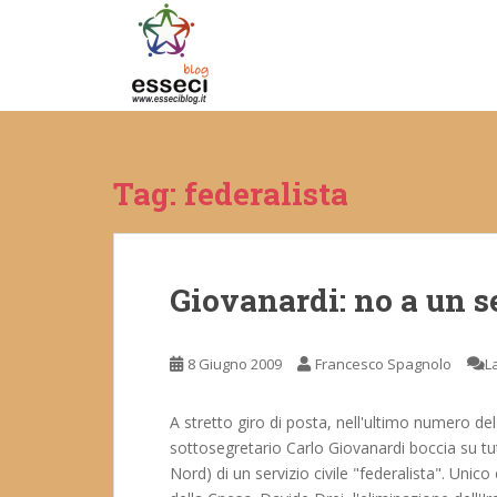
S
k
i
p
t
o
m
Tag:
federalista
a
i
n
c
Giovanardi: no a un se
o
n
t
8 Giugno 2009
Francesco Spagnolo
L
e
n
t
A stretto giro di posta, nell'ultimo numero del
sottosegretario Carlo Giovanardi boccia su tutt
Nord) di un servizio civile "federalista". Uni