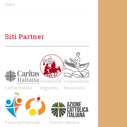
Video
Siti Partner
Fondazione
Cooperazione
Caritas Italiana
Migrantes
Missionaria
Pastorale
Pastorale
Azione Cattolica