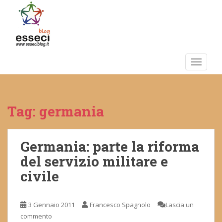
S
k
i
p
t
o
TOGGLE
m
a
i
Tag:
germania
n
c
o
n
Germania: parte la riforma
t
del servizio militare e
e
civile
n
t
3 Gennaio 2011
Francesco Spagnolo
Lascia un
commento