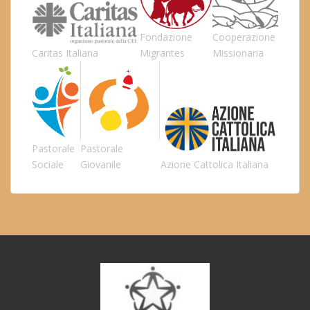
Fondazione
Cooperazione
Caritas Italiana
Migrantes
Missionaria
Pastorale
Pastorale
Sociale
Giovanile
Azione Cattolica Italiana