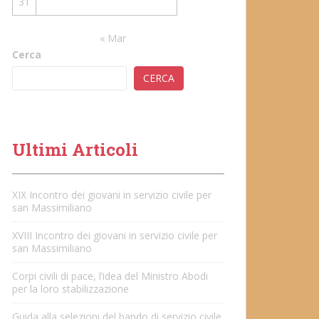
31
« Mar
Cerca
CERCA
Ultimi Articoli
XIX Incontro dei giovani in servizio civile per
san Massimiliano
XVIII Incontro dei giovani in servizio civile per
san Massimiliano
Corpi civili di pace, l’idea del Ministro Abodi
per la loro stabilizzazione
Guida alla selezioni del bando di servizio civile