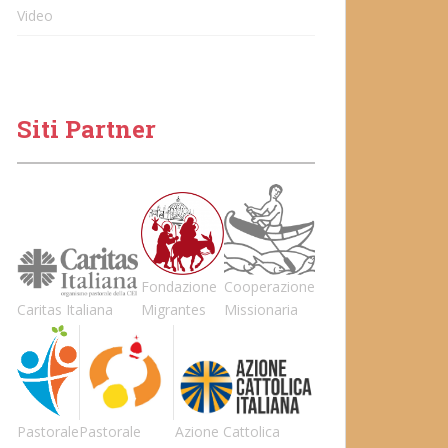
Video
Siti Partner
Fondazione
Cooperazione
Caritas Italiana
Migrantes
Missionaria
Pastorale
Pastorale
Azione Cattolica