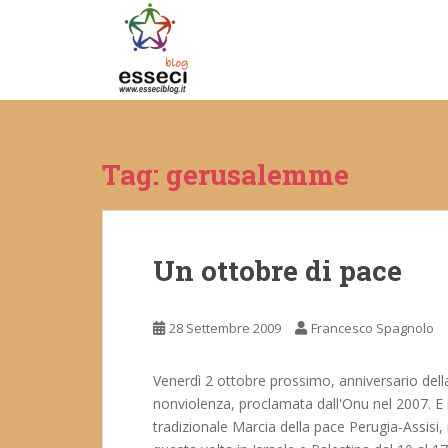
S
k
i
p
t
o
m
Tag:
gerusalemme
a
i
n
c
Un ottobre di pace
o
n
t
28 Settembre 2009
Francesco Spagnolo
e
n
t
Venerdì 2 ottobre prossimo, anniversario della
nonviolenza, proclamata dall'Onu nel 2007. E m
tradizionale Marcia della pace Perugia-Assisi, 