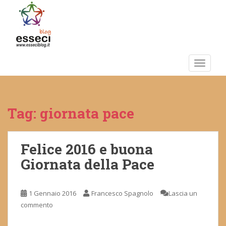
S
k
i
p
t
o
TOGGLE
m
a
i
Tag:
giornata pace
n
c
o
n
Felice 2016 e buona
t
Giornata della Pace
e
n
t
1 Gennaio 2016
Francesco Spagnolo
Lascia un
commento