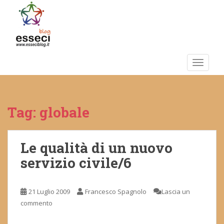
S
k
i
p
t
o
TOGGLE
m
a
i
Tag:
globale
n
c
o
n
Le qualità di un nuovo
t
servizio civile/6
e
n
t
21 Luglio 2009
Francesco Spagnolo
Lascia un
commento