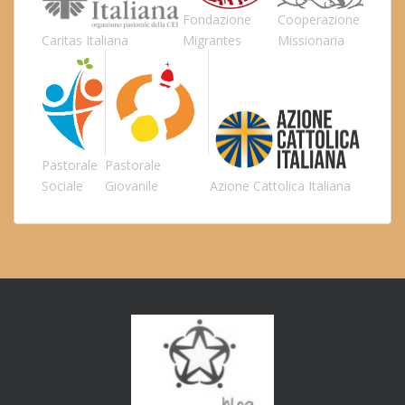
Fondazione
Cooperazione
Caritas Italiana
Migrantes
Missionaria
Pastorale
Pastorale
Sociale
Giovanile
Azione Cattolica Italiana