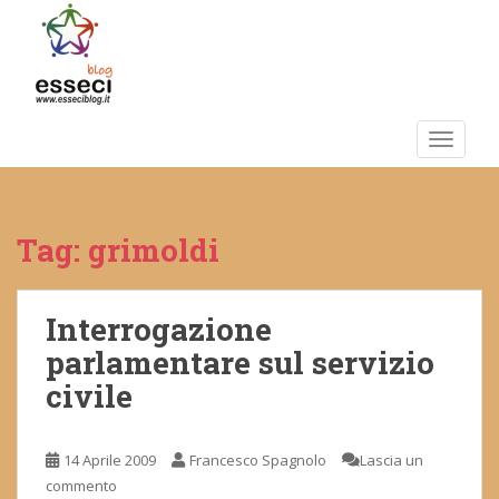
S
k
i
p
t
o
TOGGLE
m
a
i
Tag:
grimoldi
n
c
o
n
Interrogazione
t
parlamentare sul servizio
e
civile
n
t
14 Aprile 2009
Francesco Spagnolo
Lascia un
commento