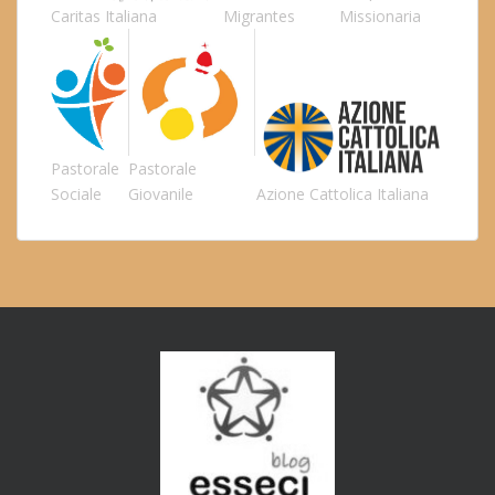
Caritas Italiana
Migrantes
Missionaria
Pastorale
Pastorale
Sociale
Giovanile
Azione Cattolica Italiana