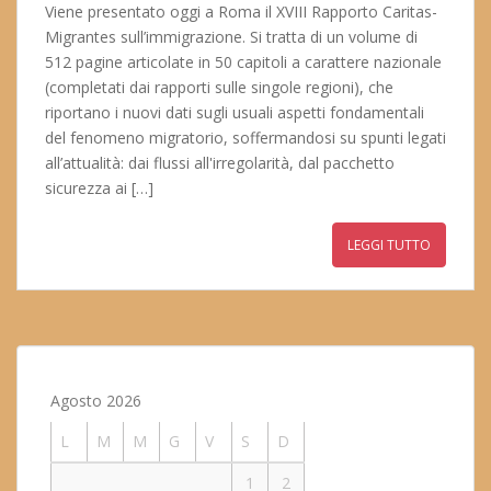
Viene presentato oggi a Roma il XVIII Rapporto Caritas-
Migrantes sull’immigrazione. Si tratta di un volume di
512 pagine articolate in 50 capitoli a carattere nazionale
(completati dai rapporti sulle singole regioni), che
riportano i nuovi dati sugli usuali aspetti fondamentali
del fenomeno migratorio, soffermandosi su spunti legati
all’attualità: dai flussi all'irregolarità, dal pacchetto
sicurezza ai […]
LEGGI TUTTO
Agosto 2026
L
M
M
G
V
S
D
1
2