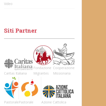
Video
Siti Partner
Fondazione
Cooperazione
Caritas Italiana
Migrantes
Missionaria
Pastorale
Pastorale
Azione Cattolica