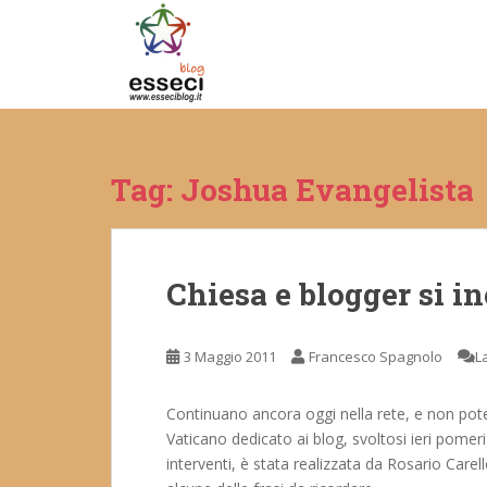
S
k
i
p
t
o
m
Tag:
Joshua Evangelista
a
i
n
c
Chiesa e blogger si 
o
n
t
3 Maggio 2011
Francesco Spagnolo
L
e
n
t
Continuano ancora oggi nella rete, e non potev
Vaticano dedicato ai blog, svoltosi ieri pomer
interventi, è stata realizzata da Rosario Care