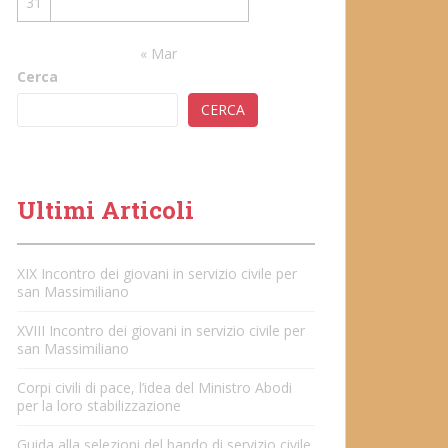
31
« Mar
Cerca
CERCA
Ultimi Articoli
XIX Incontro dei giovani in servizio civile per
san Massimiliano
XVIII Incontro dei giovani in servizio civile per
san Massimiliano
Corpi civili di pace, l’idea del Ministro Abodi
per la loro stabilizzazione
Guida alla selezioni del bando di servizio civile