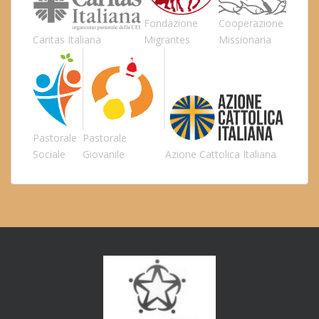
Fondazione
Cooperazione
Caritas Italiana
Migrantes
Missionaria
Pastorale
Pastorale
Sociale
Giovanile
Azione Cattolica Italiana