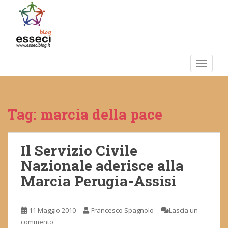
S
k
i
p
t
o
TOGGLE
m
a
i
Tag:
marcia della pace
n
c
o
n
Il Servizio Civile
t
Nazionale aderisce alla
e
Marcia Perugia-Assisi
n
t
11 Maggio 2010
Francesco Spagnolo
Lascia un
commento