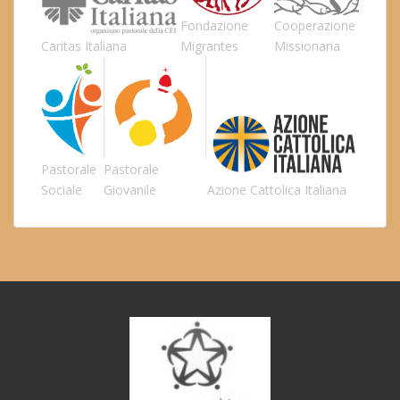
Fondazione
Cooperazione
Caritas Italiana
Migrantes
Missionaria
Pastorale
Pastorale
Sociale
Giovanile
Azione Cattolica Italiana