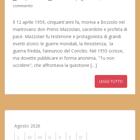
commento
Il 12 aprile 1959, cinquant'anni fa, moriva a Bozzolo nel
mantovano don Primo Mazzolari, sacerdote e profeta di
pace. Mazzolari fu testimone e protagonista di grandi
eventi storici: le guerre mondiali, la Resistenza, la
guerra fredda, l’annuncio del Concilio. Nel 1955 scrisse,
ma dovette pubblicare in forma anonima, "Tu non
uccidere", che affrontava la questione […]
LEGGI TUTTO
Agosto 2026
L
M
M
G
V
S
D