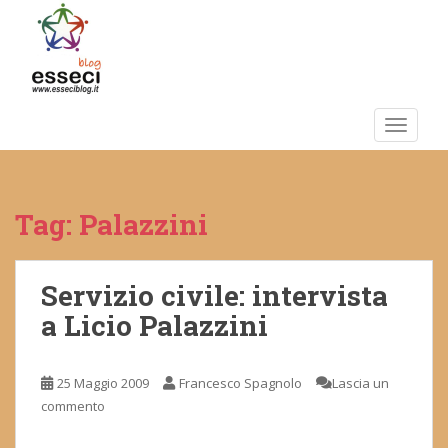
S
k
i
p
t
o
TOGGLE
m
a
i
Tag:
Palazzini
n
c
o
n
Servizio civile: intervista
t
a Licio Palazzini
e
n
t
25 Maggio 2009
Francesco Spagnolo
Lascia un
commento