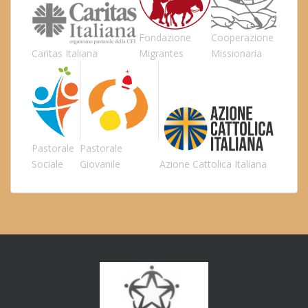
Fondazione
Cooperazione
Caritas Italiana
Migrantes
Missionaria
Pastorale
Pastorale
Sociale
Giovanile
Azione Cattolica Italiana