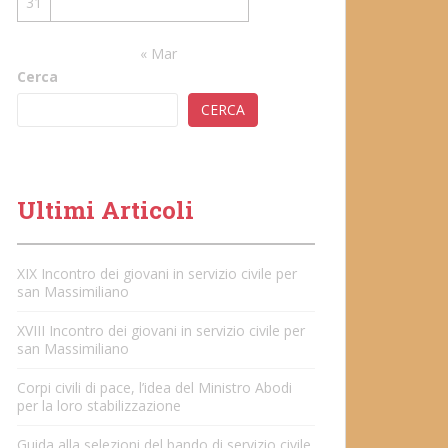
31
« Mar
Cerca
CERCA
Ultimi Articoli
XIX Incontro dei giovani in servizio civile per
san Massimiliano
XVIII Incontro dei giovani in servizio civile per
san Massimiliano
Corpi civili di pace, l’idea del Ministro Abodi
per la loro stabilizzazione
Guida alla selezioni del bando di servizio civile