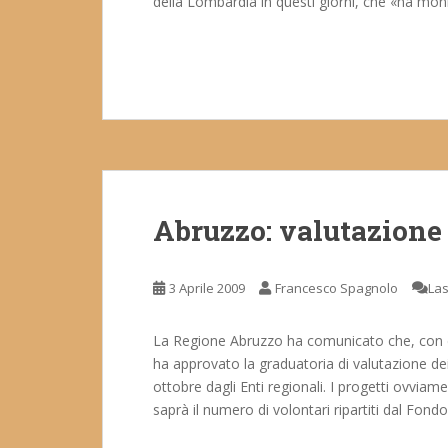
della Lombardia in questi giorni, che «ha moni
Abruzzo: valutazione p
3 Aprile 2009
Francesco Spagnolo
La
La Regione Abruzzo ha comunicato che, con d
ha approvato la graduatoria di valutazione dei 
ottobre dagli Enti regionali. I progetti ovvi
saprà il numero di volontari ripartiti dal Fondo