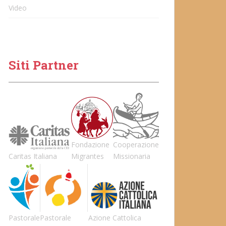
Video
Siti Partner
Fondazione
Cooperazione
Caritas Italiana
Migrantes
Missionaria
Pastorale
Pastorale
Azione Cattolica