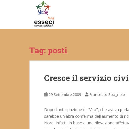
S
k
i
p
t
o
m
Tag:
posti
a
i
n
c
Cresce il servizio civ
o
n
t
29 Settembre 2009
Francesco Spagnolo
e
n
t
Dopo l'anticipazione di "Vita", che aveva par
sarebbe un'altra conferma dell'aumento di richi
Nord. Infatti, in base a una rilevazione affettu