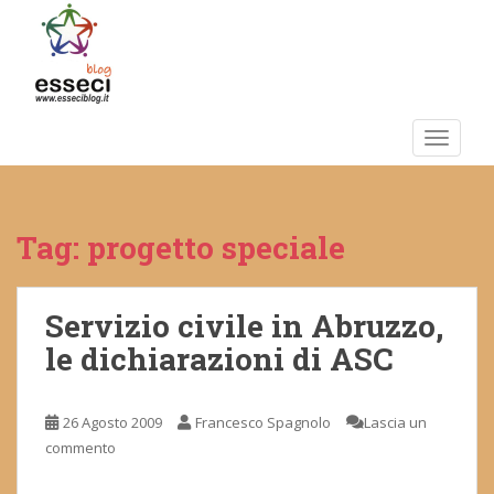
S
k
i
p
t
o
TOGGLE
m
a
i
Tag:
progetto speciale
n
c
o
n
Servizio civile in Abruzzo,
t
le dichiarazioni di ASC
e
n
t
26 Agosto 2009
Francesco Spagnolo
Lascia un
commento