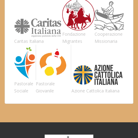
Fondazione
Cooperazione
Caritas Italiana
Migrantes
Missionaria
Pastorale
Pastorale
Sociale
Giovanile
Azione Cattolica Italiana