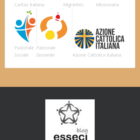
Caritas Italiana
Migrantes
Missionaria
Pastorale
Pastorale
Sociale
Giovanile
Azione Cattolica Italiana