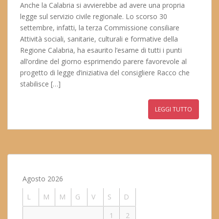
Anche la Calabria si avvierebbe ad avere una propria
legge sul servizio civile regionale. Lo scorso 30
settembre, infatti, la terza Commissione consiliare
Attività sociali, sanitarie, culturali e formative della
Regione Calabria, ha esaurito l’esame di tutti i punti
all’ordine del giorno esprimendo parere favorevole al
progetto di legge d’iniziativa del consigliere Racco che
stabilisce […]
LEGGI TUTTO
Agosto 2026
L
M
M
G
V
S
D
1
2