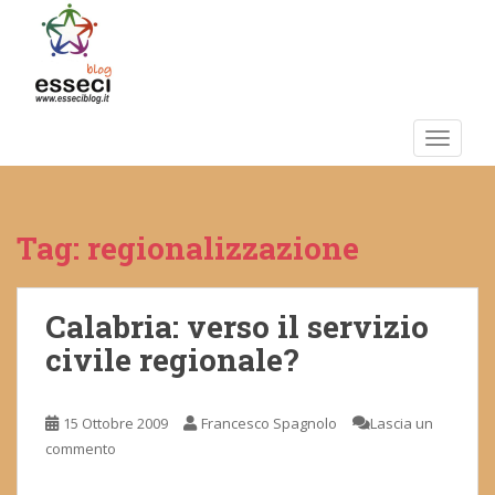
S
k
i
p
t
o
TOGGLE
m
a
i
Tag:
regionalizzazione
n
c
o
n
Calabria: verso il servizio
t
civile regionale?
e
n
t
15 Ottobre 2009
Francesco Spagnolo
Lascia un
commento