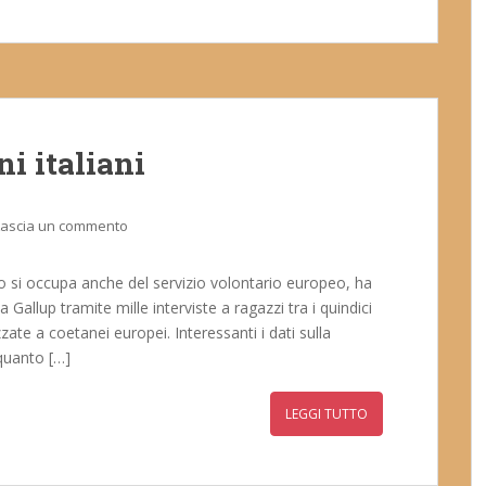
i italiani
Lascia un commento
tro si occupa anche del servizio volontario europeo, ha
la Gallup tramite mille interviste a ragazzi tra i quindici
zzate a coetanei europei. Interessanti i dati sulla
 quanto […]
LEGGI TUTTO