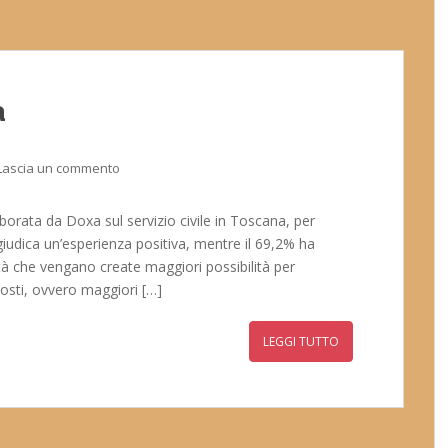
a
Lascia un commento
aborata da Doxa sul servizio civile in Toscana, per
a giudica un’esperienza positiva, mentre il 69,2% ha
ità che vengano create maggiori possibilità per
 posti, ovvero maggiori […]
LEGGI TUTTO