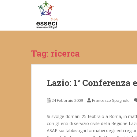
S
k
i
p
t
o
m
Tag:
ricerca
a
i
n
c
Lazio: 1° Conferenza e
o
n
t
24 Febbraio 2009
Francesco Spagnolo
e
n
t
Si svolge domani 25 febbraio a Roma, in matt
con gli enti di servizio civile della Regione L
ASAP sui fabbisogni formativi degli enti regiona