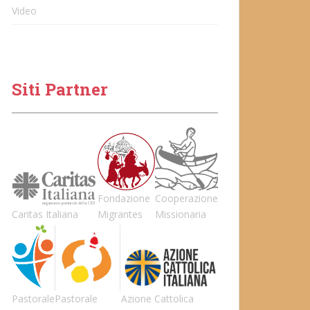
Video
Siti Partner
Fondazione
Cooperazione
Caritas Italiana
Migrantes
Missionaria
Pastorale
Pastorale
Azione Cattolica