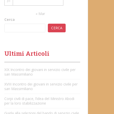
31
« Mar
Cerca
CERCA
Ultimi Articoli
XIX Incontro dei giovani in servizio civile per
san Massimiliano
XVIII Incontro dei giovani in servizio civile per
san Massimiliano
Corpi civili di pace, l’idea del Ministro Abodi
per la loro stabilizzazione
Guida alla selezioni del bando di servizio civile