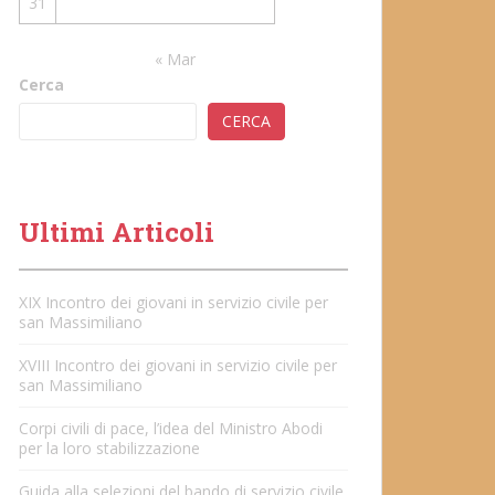
31
« Mar
Cerca
CERCA
Ultimi Articoli
XIX Incontro dei giovani in servizio civile per
san Massimiliano
XVIII Incontro dei giovani in servizio civile per
san Massimiliano
Corpi civili di pace, l’idea del Ministro Abodi
per la loro stabilizzazione
Guida alla selezioni del bando di servizio civile