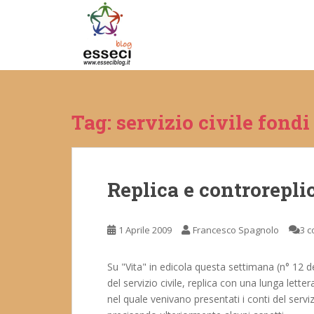
S
k
i
p
t
o
m
Tag:
servizio civile fondi
a
i
n
c
Replica e controreplic
o
n
t
1 Aprile 2009
Francesco Spagnolo
3 
e
n
t
Su "Vita" in edicola questa settimana (n° 12 de
del servizio civile, replica con una lunga lette
nel quale venivano presentati i conti del serviz