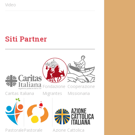
Video
Siti Partner
Fondazione
Cooperazione
Caritas Italiana
Migrantes
Missionaria
Pastorale
Pastorale
Azione Cattolica