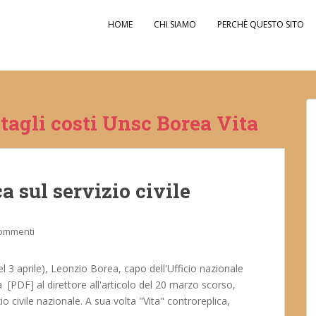
HOME
CHI SIAMO
PERCHÈ QUESTO SITO
 tagli costi Unsc Borea Vita
a sul servizio civile
commenti
l 3 aprile), Leonzio Borea, capo dell'Ufficio nazionale
ra [PDF] al direttore all'articolo del 20 marzo scorso,
io civile nazionale. A sua volta "Vita" controreplica,