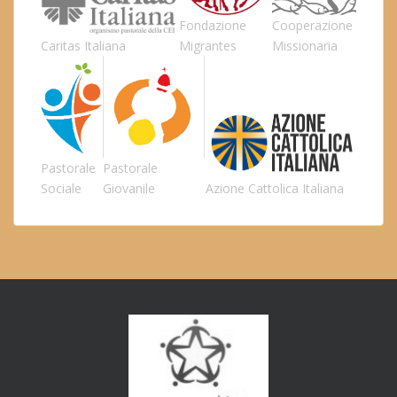
Fondazione
Cooperazione
Caritas Italiana
Migrantes
Missionaria
Pastorale
Pastorale
Sociale
Giovanile
Azione Cattolica Italiana