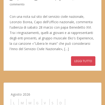
commento
Con una nota sul sito del servizio civile nazionale,
Leonzio Borea, Capo dell'Ufficio nazionale, commenta
l'udienza di sabato 28 marzo con papa Benedetto XVI.
Tra i ringraziamenti, quelli ai giovani e ai rappresentanti
degli enti presenti, al gruppo musicale Eko's Experience,
la cui canzone «"Libera le mani" che può considerarsi
l'Inno del Servizio Civile Nazionale», […]
LEGGI TUTTO
Agosto 2026
L
M
M
G
V
S
D