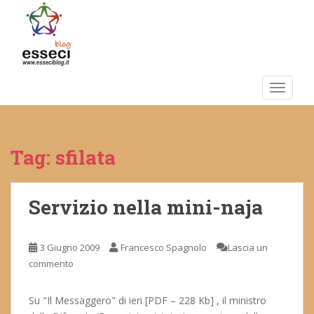
S
k
i
p
t
o
TOGGLE
m
a
i
Tag:
sfilata
n
c
o
n
Servizio nella mini-naja
t
e
3 Giugno 2009
Francesco Spagnolo
Lascia un
n
commento
t
Su "Il Messaggero" di ieri [PDF – 228 Kb] , il ministro