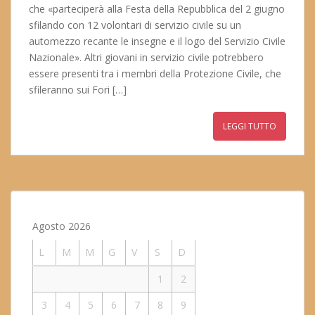
che «parteciperà alla Festa della Repubblica del 2 giugno
sfilando con 12 volontari di servizio civile su un
automezzo recante le insegne e il logo del Servizio Civile
Nazionale». Altri giovani in servizio civile potrebbero
essere presenti tra i membri della Protezione Civile, che
sfileranno sui Fori […]
LEGGI TUTTO
Agosto 2026
L
M
M
G
V
S
D
1
2
3
4
5
6
7
8
9