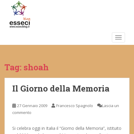
S
k
i
p
t
o
TOGGLE
m
a
i
Tag:
shoah
n
c
o
n
Il Giorno della Memoria
t
e
27 Gennaio 2009
Francesco Spagnolo
Lascia un
n
commento
t
Si celebra oggi in Italia il “Giorno della Memoria”, istituito