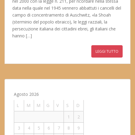
nel 2000 con la legge n. 211, per ricordare nella stessa
data nella quale nel 1945 vennero abbattuti i cancelli del
campo di concentramento di Auschwitz, «la Shoah
(sterminio del popolo ebraico), le leggi razziali, la
persecuzione italiana dei cittadini ebrei, gli italiani che
hanno […]
LEGGI TUTTO
Agosto 2026
L
M
M
G
V
S
D
1
2
3
4
5
6
7
8
9