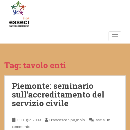
S
k
i
p
t
o
TOGGLE
m
a
i
Tag:
tavolo enti
n
c
o
n
Piemonte: seminario
t
sull’accreditamento del
e
servizio civile
n
t
13 Luglio 2009
Francesco Spagnolo
Lascia un
commento