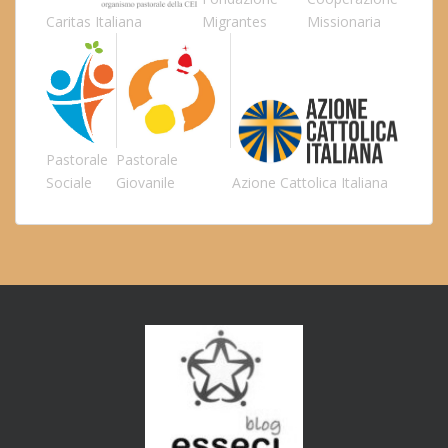
Caritas Italiana
Migrantes
Missionaria
Pastorale
Pastorale
Sociale
Giovanile
Azione Cattolica Italiana