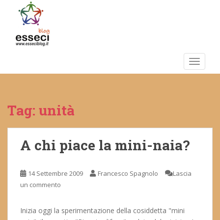
S
k
i
p
t
o
TOGGLE
m
a
i
Tag:
unità
n
c
o
n
A chi piace la mini-naia?
t
e
14 Settembre 2009
Francesco Spagnolo
Lascia
n
un commento
t
Inizia oggi la sperimentazione della cosiddetta "mini