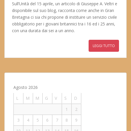
Sull’Unità del 15 aprile, un articolo di Giuseppe A. Veltri e
disponibile sul suo blog, racconta come anche in Gran
Bretagna ci sia chi propone di instituire un servizio civile
obbligatorio per i giovani britannici tra i 16 ed i 25 anni,
con una durata dai sei a un anno.
LEGGI TUTTO
Agosto 2026
L
M
M
G
V
S
D
1
2
3
4
5
6
7
8
9
10
11
12
13
14
15
16