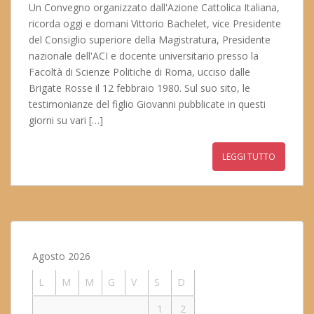
Un Convegno organizzato dall'Azione Cattolica Italiana,
ricorda oggi e domani Vittorio Bachelet, vice Presidente
del Consiglio superiore della Magistratura, Presidente
nazionale dell'ACI e docente universitario presso la
Facoltà di Scienze Politiche di Roma, ucciso dalle
Brigate Rosse il 12 febbraio 1980. Sul suo sito, le
testimonianze del figlio Giovanni pubblicate in questi
giorni su vari […]
LEGGI TUTTO
Agosto 2026
L
M
M
G
V
S
D
1
2