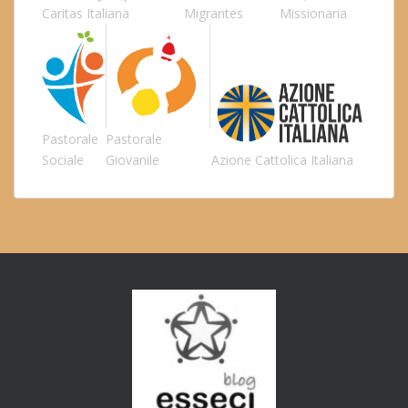
Caritas Italiana
Migrantes
Missionaria
Pastorale
Pastorale
Sociale
Giovanile
Azione Cattolica Italiana