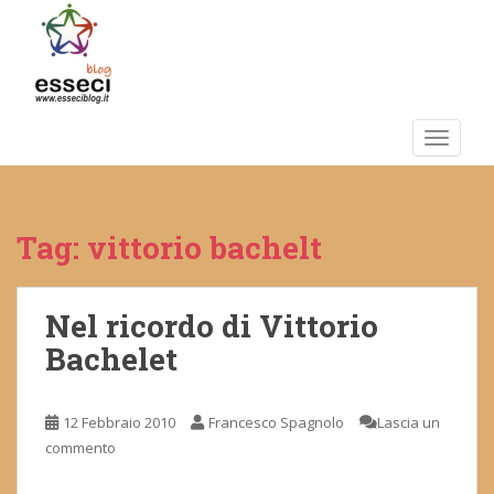
S
k
i
p
t
o
TOGGLE
m
a
i
Tag:
vittorio bachelt
n
c
o
n
Nel ricordo di Vittorio
t
Bachelet
e
n
t
12 Febbraio 2010
Francesco Spagnolo
Lascia un
commento