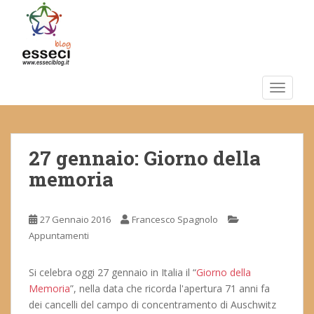
S
k
i
p
t
o
TOGGLE
m
a
i
27 gennaio: Giorno della
n
c
memoria
o
n
t
27 Gennaio 2016
Francesco Spagnolo
e
Appuntamenti
n
t
Si celebra oggi 27 gennaio in Italia il “
Giorno della
Memoria
”, nella data che ricorda l'apertura 71 anni fa
dei cancelli del campo di concentramento di Auschwitz