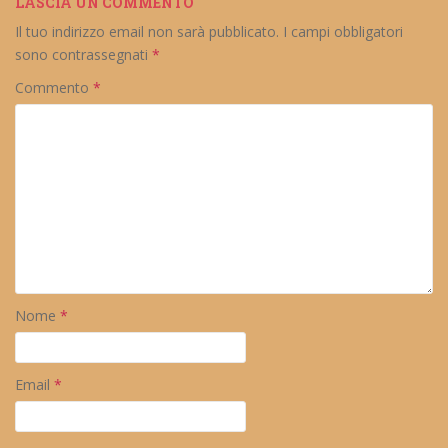
LASCIA UN COMMENTO
Il tuo indirizzo email non sarà pubblicato.
I campi obbligatori
sono contrassegnati
*
Commento
*
Nome
*
Email
*