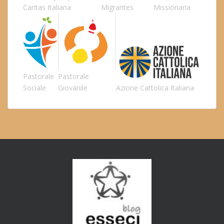
Caritas Italiana
Migrantes
Missionaria
Pastorale
Pastorale
Sociale
Giovanile
Azione Cattolica Italiana