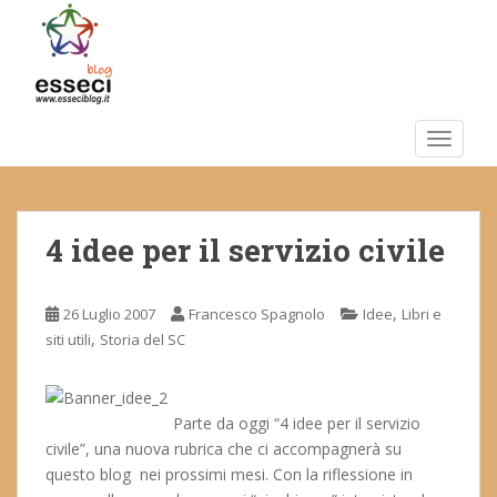
S
k
i
p
t
o
TOGGLE
m
a
i
4 idee per il servizio civile
n
c
o
,
26 Luglio 2007
Francesco Spagnolo
Idee
Libri e
n
,
siti utili
Storia del SC
t
e
n
t
Parte da oggi “4 idee per il servizio
civile”, una nuova rubrica che ci accompagnerà su
questo blog nei prossimi mesi. Con la riflessione in