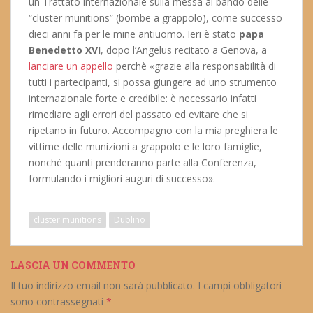
un Trattato internazionale sulla messa al bando delle
“cluster munitions” (bombe a grappolo), come successo
dieci anni fa per le mine antiuomo. Ieri è stato
papa
Benedetto XVI
, dopo l’Angelus recitato a Genova, a
lanciare un appello
perchè «grazie alla responsabilità di
tutti i partecipanti, si possa giungere ad uno strumento
internazionale forte e credibile: è necessario infatti
rimediare agli errori del passato ed evitare che si
ripetano in futuro. Accompagno con la mia preghiera le
vittime delle munizioni a grappolo e le loro famiglie,
nonché quanti prenderanno parte alla Conferenza,
formulando i migliori auguri di successo».
cluster munitions
Dublino
LASCIA UN COMMENTO
Il tuo indirizzo email non sarà pubblicato.
I campi obbligatori
sono contrassegnati
*