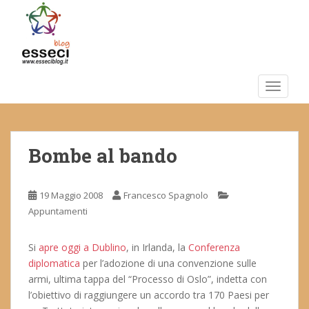
S
k
i
p
t
o
TOGGLE
m
a
i
Bombe al bando
n
c
o
19 Maggio 2008
Francesco Spagnolo
n
Appuntamenti
t
e
n
Si
apre oggi a Dublino
, in Irlanda, la
Conferenza
t
diplomatica
per l’adozione di una convenzione sulle
armi, ultima tappa del “Processo di Oslo”, indetta con
l’obiettivo di raggiungere un accordo tra 170 Paesi per