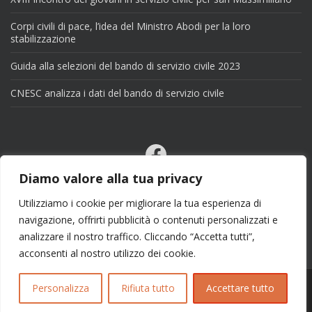
Corpi civili di pace, l’idea del Ministro Abodi per la loro
stabilizzazione
Guida alla selezioni del bando di servizio civile 2023
CNESC analizza i dati del bando di servizio civile
Facebook
Email
Diamo valore alla tua privacy
X
Utilizziamo i cookie per migliorare la tua esperienza di
navigazione, offrirti pubblicità o contenuti personalizzati e
analizzare il nostro traffico. Cliccando “Accetta tutti”,
acconsenti al nostro utilizzo dei cookie.
Personalizza
Rifiuta tutto
Accettare tutto
Copyright 2025 | info@esseciblog.it | Tema per
Colorlib
Disegnato da
WordPress