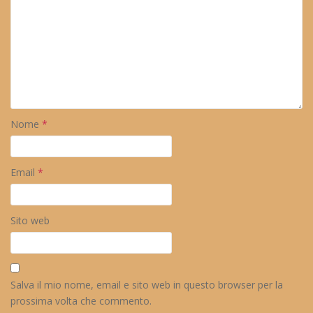
Nome
*
Email
*
Sito web
Salva il mio nome, email e sito web in questo browser per la
prossima volta che commento.