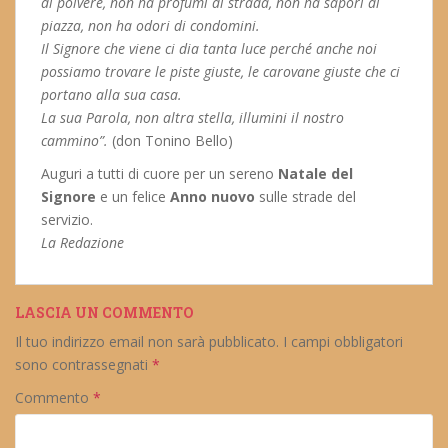
di polvere, non ha profumi di strada, non ha sapori di
piazza, non ha odori di condomini.
Il Signore che viene ci dia tanta luce perché anche noi
possiamo trovare le piste giuste, le carovane giuste che ci
portano alla sua casa.
La sua Parola, non altra stella, illumini il nostro
cammino”.
(don Tonino Bello)
Auguri a tutti di cuore per un sereno
Natale del
Signore
e un felice
Anno nuovo
sulle strade del
servizio.
La Redazione
LASCIA UN COMMENTO
Il tuo indirizzo email non sarà pubblicato.
I campi obbligatori
sono contrassegnati
*
Commento
*