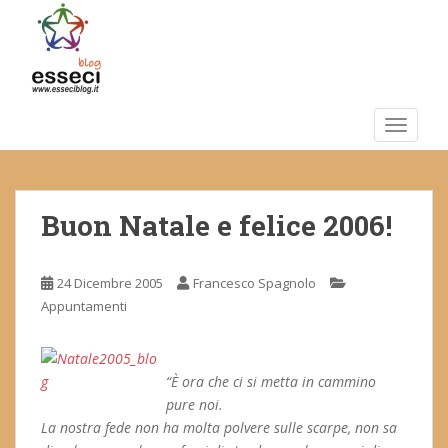
S
k
i
p
t
o
TOGGLE
m
a
i
Buon Natale e felice 2006!
n
c
o
24 Dicembre 2005
Francesco Spagnolo
n
Appuntamenti
t
e
n
t
“È ora che ci si metta in cammino
pure noi.
La nostra fede non ha molta polvere sulle scarpe, non sa