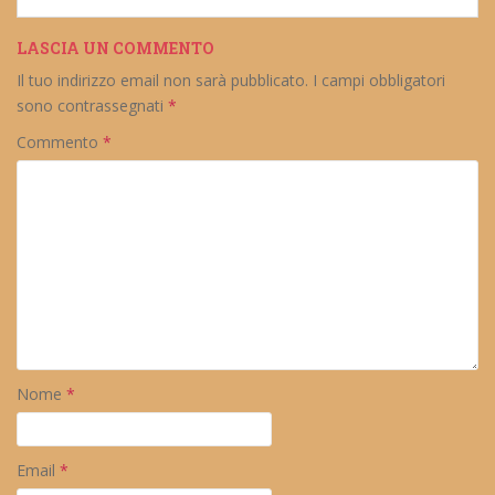
LASCIA UN COMMENTO
Il tuo indirizzo email non sarà pubblicato.
I campi obbligatori
sono contrassegnati
*
Commento
*
Nome
*
Email
*