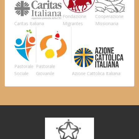
Fondazione
Cooperazione
Caritas Italiana
Migrantes
Missionaria
Pastorale
Pastorale
Sociale
Giovanile
Azione Cattolica Italiana