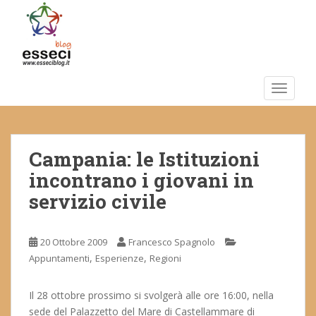
S
k
i
p
t
o
TOGGLE
m
a
i
Campania: le Istituzioni
n
c
incontrano i giovani in
o
servizio civile
n
t
e
20 Ottobre 2009
Francesco Spagnolo
n
,
,
Appuntamenti
Esperienze
Regioni
t
Il 28 ottobre prossimo si svolgerà alle ore 16:00, nella
sede del Palazzetto del Mare di Castellammare di