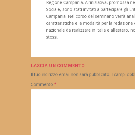
Regione Campania. All’iniziativa, promossa n
Sociale, sono stati invitati a partecipare gli E
Campania. Nel corso del seminario verrà anali
caratteristiche e le modalità per la redazione e
nazionale da realizzare in Italia e all’estero, n
stessi.
LASCIA UN COMMENTO
Il tuo indirizzo email non sarà pubblicato.
I campi obb
Commento
*