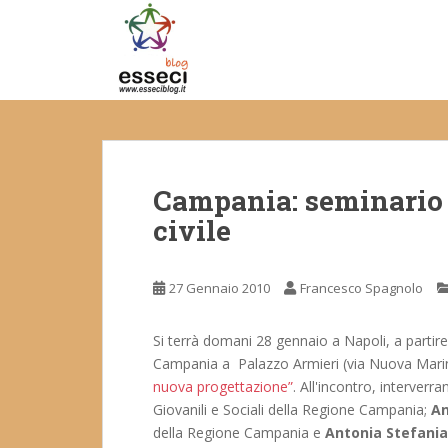
S
k
i
p
t
o
m
a
Campania: seminario 
i
n
civile
c
o
n
27 Gennaio 2010
Francesco Spagnolo
t
e
Si terrà domani 28 gennaio a Napoli, a partire
n
Campania a Palazzo Armieri (via Nuova Marin
t
nuova progettazione”
. All'incontro, interverr
Giovanili e Sociali della Regione Campania;
An
della Regione Campania e
Antonia Stefania