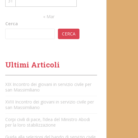
31
« Mar
Cerca
CERCA
Ultimi Articoli
XIX Incontro dei giovani in servizio civile per
san Massimiliano
XVIII Incontro dei giovani in servizio civile per
san Massimiliano
Corpi civili di pace, l’idea del Ministro Abodi
per la loro stabilizzazione
Guida alla selezioni del bando di servizio civile