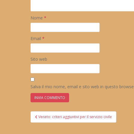
Nome
*
Email
*
Sito web
Salva il mio nome, email e sito web in questo brows
Navigazione
Veneto: criteri aggiuntivi per il servizio civile
articoli