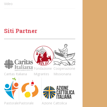
Video
Siti Partner
Fondazione
Cooperazione
Caritas Italiana
Migrantes
Missionaria
Pastorale
Pastorale
Azione Cattolica