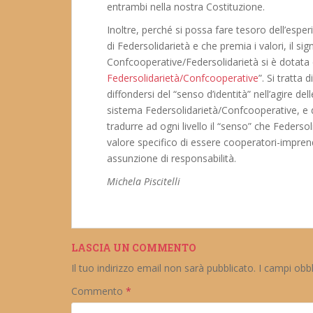
entrambi nella nostra Costituzione.
Inoltre, perché si possa fare tesoro dell’esperi
di Federsolidarietà e che premia i valori, il sig
Confcooperative/Federsolidarietà si è dotata 
Federsolidarietà/Confcooperative
”. Si tratta 
diffondersi del “senso d’identità” nell’agire del
sistema Federsolidarietà/Confcooperative, e dal
tradurre ad ogni livello il “senso” che Federsol
valore specifico di essere cooperatori-imprend
assunzione di responsabilità.
Michela Piscitelli
LASCIA UN COMMENTO
Il tuo indirizzo email non sarà pubblicato.
I campi obb
Commento
*