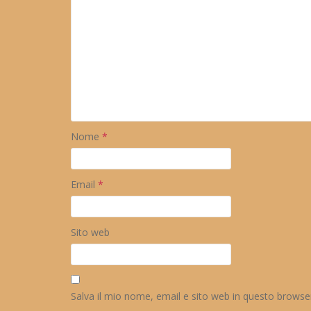
Nome
*
Email
*
Sito web
Salva il mio nome, email e sito web in questo brows