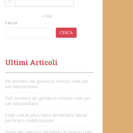
31
« Mar
Cerca
CERCA
Ultimi Articoli
XIX Incontro dei giovani in servizio civile per
san Massimiliano
XVIII Incontro dei giovani in servizio civile per
san Massimiliano
Corpi civili di pace, l’idea del Ministro Abodi
per la loro stabilizzazione
Guida alla selezioni del bando di servizio civile