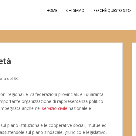
HOME
CHI SIAMO
PERCHÈ QUESTO SITO
età
oria del SC
oni regionali e 70 federazioni provinciali, e i quaranta
importante organizzazione di rappresentanza politico-
a, impegnata anche nel
servizio civile
nazionale e
ul piano istituzionale le cooperative sociali, mutue ed
assistendole sul piano sindacale, giuridico e legislativo,