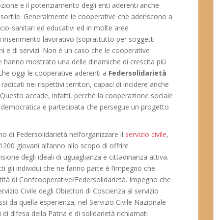
zione e il potenziamento degli enti aderenti anche
nsortile. Generalmente le cooperative che aderiscono a
ocio-sanitari ed educativi ed in molte aree
di inserimento lavorativo (soprattutto per soggetti
eni e di servizi. Non è un caso che le cooperative
he hanno mostrato una delle dinamiche di crescita più
 che oggi le cooperative aderenti a
Federsolidarietà
dicati nei rispettivi territori, capaci di incidere anche
no. Questo accade, infatti, perché la cooperazione sociale
à democratica e partecipata che persegue un progetto
o di Federsolidarietà nell’organizzare il
servizio civile
,
1200 giovani all’anno allo scopo di offrire
sione degli ideali di uguaglianza e cittadinanza attiva.
ti gli individui che ne fanno parte è l’impegno che
dentità di Confcooperative/Federsolidarietà. Impegno che
izio Civile degli Obiettori di Coscienza al servizio
essi da quella esperienza, nel Servizio Civile Nazionale
i difesa della Patria e di solidarietà richiamati