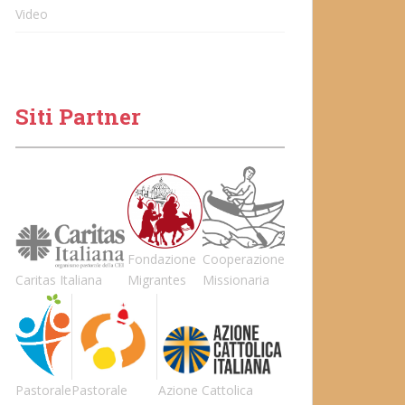
Video
Siti Partner
Fondazione
Cooperazione
Caritas Italiana
Migrantes
Missionaria
Pastorale
Pastorale
Azione Cattolica