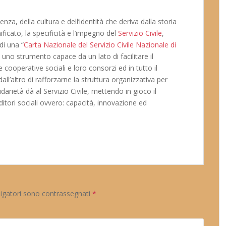
enza, della cultura e dell’identità che deriva dalla storia
nificato, la specificità e l’impegno del
Servizio Civile
,
di una “
Carta Nazionale del Servizio Civile Nazionale di
di uno strumento capace da un lato di facilitare il
le cooperative sociali e loro consorzi ed in tutto il
l’altro di rafforzarne la struttura organizzativa per
idarietà dà al Servizio Civile, mettendo in gioco il
itori sociali ovvero: capacità, innovazione ed
ligatori sono contrassegnati
*