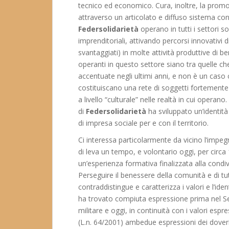
tecnico ed economico. Cura, inoltre, la promo
attraverso un articolato e diffuso sistema co
Federsolidarietà
operano in tutti i settori s
imprenditoriali, attivando percorsi innovativi 
svantaggiati) in molte attività produttive di b
operanti in questo settore siano tra quelle c
accentuate negli ultimi anni, e non è un caso
costituiscano una rete di soggetti fortemente ra
a livello “culturale” nelle realtà in cui opera
di
Federsolidarietà
ha sviluppato un’identit
di impresa sociale per e con il territorio.
Ci interessa particolarmente da vicino l’impegn
di leva un tempo, e volontario oggi, per circa 
un’esperienza formativa finalizzata alla condivi
Perseguire il benessere della comunità e di tut
contraddistingue e caratterizza i valori e l’i
ha trovato compiuta espressione prima nel Serv
militare e oggi, in continuità con i valori espr
(L.n. 64/2001) ambedue espressioni dei doveri d