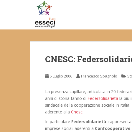
S
k
i
p
t
o
m
a
CNESC: Federsolidari
i
n
c
5 Luglio 2006
Francesco Spagnolo
St
o
n
t
La presenza capillare, articolata in 20 federazi
e
anni di storia fanno di
Federsolidarietà
la più 
n
sindacale della cooperazione sociale in Itali
t
aderente alla
Cnesc
.
In particolare
Federsolidarietà
rappresenta s
imprese sociali aderenti a
Confcooperative