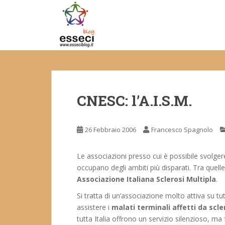
S
k
i
p
t
o
m
a
CNESC: l’A.I.S.M.
i
n
c
26 Febbraio 2006
Francesco Spagnolo
o
n
t
Le associazioni presso cui è possibile svolgere
e
occupano degli ambiti più disparati. Tra que
n
Associazione Italiana Sclerosi Multipla
.
t
Si tratta di un’associazione molto attiva su tutt
assistere i
malati terminali affetti da scle
tutta Italia offrono un servizio silenzioso, 