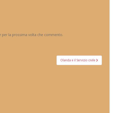
er per la prossima volta che commento.
Olanda e il Servizio civile