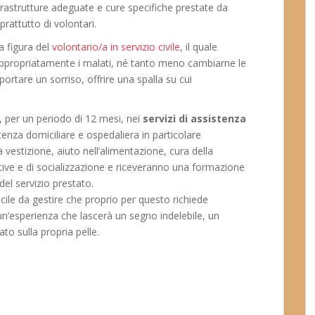
frastrutture adeguate e cure specifiche prestate da
rattutto di volontari.
a figura del
volontario/a in servizio civile
, il quale
appropriatamente i malati, né tanto meno cambiarne le
rtare un sorriso, offrire una spalla su cui
, per un periodo di 12 mesi, nei
servizi di assistenza
enza domiciliare e ospedaliera in particolare
 vestizione, aiuto nell’alimentazione, cura della
ative e di socializzazione e riceveranno una formazione
 del servizio prestato.
cile da gestire che proprio per questo richiede
n’esperienza che lascerà un segno indelebile, un
to sulla propria pelle.