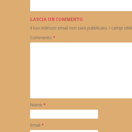
LASCIA UN COMMENTO
Il tuo indirizzo email non sarà pubblicato.
I campi obb
Commento
*
Nome
*
Email
*