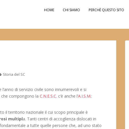
HOME
CHI SIAMO
PERCHÈ QUESTO SITO
Storia del SC
 l’anno di servizio civile sono innumerevoli e si
lle che compongono la
C.N.E.S.C.
c’è anche l’
A.I.S.M.
:
o il territorio nazionale il cui scopo principale è
rosi multipl
a. Tanti centri di accoglienza dislocati in
ma fondamentale a tutte quelle persone che, ad uno stato