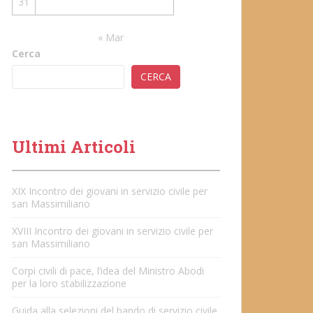
31
« Mar
Cerca
CERCA
Ultimi Articoli
XIX Incontro dei giovani in servizio civile per
san Massimiliano
XVIII Incontro dei giovani in servizio civile per
san Massimiliano
Corpi civili di pace, l’idea del Ministro Abodi
per la loro stabilizzazione
Guida alla selezioni del bando di servizio civile