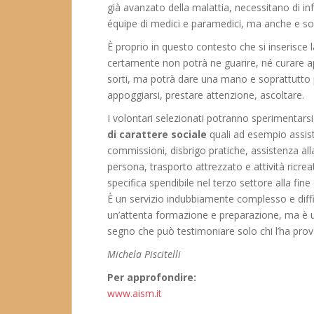
già avanzato della malattia, necessitano di in
équipe di medici e paramedici, ma anche e sop
È proprio in questo contesto che si inserisce l
certamente non potrà ne guarire, né curare 
sorti, ma potrà dare una mano e soprattutto po
appoggiarsi, prestare attenzione, ascoltare.
I volontari selezionati potranno sperimentarsi
di carattere sociale
quali ad esempio assist
commissioni, disbrigo pratiche, assistenza alla
persona, trasporto attrezzato e attività ricre
specifica spendibile nel terzo settore alla fine
È un servizio indubbiamente complesso e diffi
un’attenta formazione e preparazione, ma è u
segno che può testimoniare solo chi l’ha prova
Michela Piscitelli
Per approfondire:
www.aism.it