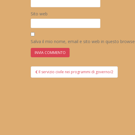
Sito web
Salva il mio nome, email e sito web in questo brows
Navigazione
Il servizio civile nei programmi di governo/2
articoli