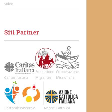
Video
Siti Partner
Fondazione
Cooperazione
Caritas Italiana
Migrantes
Missionaria
Pastorale
Pastorale
Azione Cattolica