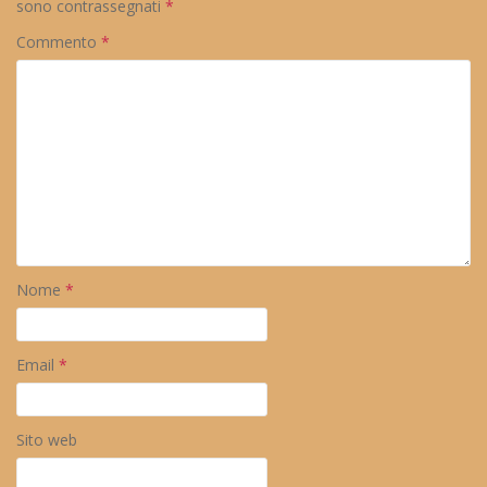
sono contrassegnati
*
Commento
*
Nome
*
Email
*
Sito web