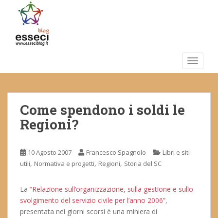
S
k
i
p
t
o
TOGGLE
m
a
i
Come spendono i soldi le
n
c
Regioni?
o
n
t
10 Agosto 2007
Francesco Spagnolo
Libri e siti
e
,
,
,
utili
Normativa e progetti
Regioni
Storia del SC
n
t
La
“Relazione sull’organizzazione, sulla gestione e sullo
svolgimento del servizio civile per l’anno 2006”
,
presentata nei giorni scorsi è una miniera di