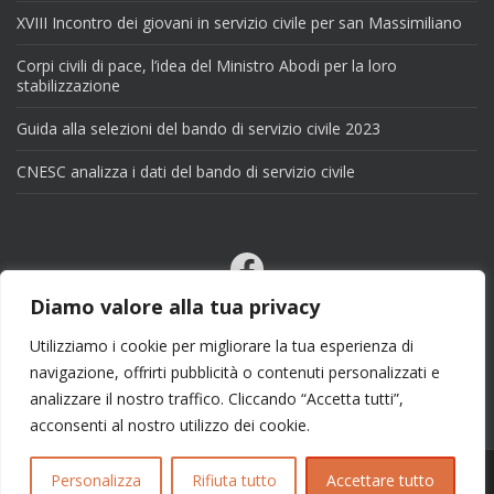
XVIII Incontro dei giovani in servizio civile per san Massimiliano
Corpi civili di pace, l’idea del Ministro Abodi per la loro
stabilizzazione
Guida alla selezioni del bando di servizio civile 2023
CNESC analizza i dati del bando di servizio civile
Facebook
Email
Diamo valore alla tua privacy
X
Utilizziamo i cookie per migliorare la tua esperienza di
navigazione, offrirti pubblicità o contenuti personalizzati e
analizzare il nostro traffico. Cliccando “Accetta tutti”,
acconsenti al nostro utilizzo dei cookie.
Personalizza
Rifiuta tutto
Accettare tutto
Copyright 2025 | info@esseciblog.it | Tema per
Colorlib
Disegnato da