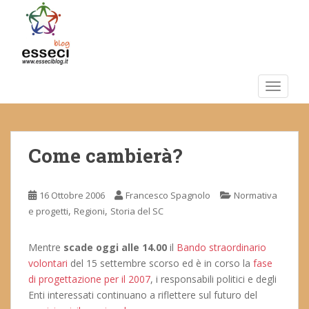
S
k
i
p
t
o
TOGGLE
m
a
i
Come cambierà?
n
c
o
16 Ottobre 2006
Francesco Spagnolo
Normativa
n
,
,
e progetti
Regioni
Storia del SC
t
e
n
Mentre
scade oggi alle 14.00
il
Bando straordinario
t
volontari
del 15 settembre scorso ed è in corso la
fase
di progettazione per il 2007
, i responsabili politici e degli
Enti interessati continuano a riflettere sul futuro del