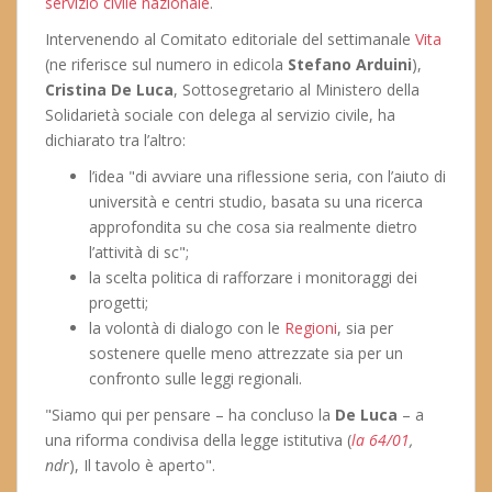
servizio civile nazionale
.
Intervenendo al Comitato editoriale del settimanale
Vita
(ne riferisce sul numero in edicola
Stefano Arduini
),
Cristina De Luca
, Sottosegretario al Ministero della
Solidarietà sociale con delega al servizio civile, ha
dichiarato tra l’altro:
l’idea "di avviare una riflessione seria, con l’aiuto di
università e centri studio, basata su una ricerca
approfondita su che cosa sia realmente dietro
l’attività di sc";
la scelta politica di rafforzare i monitoraggi dei
progetti;
la volontà di dialogo con le
Regioni
, sia per
sostenere quelle meno attrezzate sia per un
confronto sulle leggi regionali.
"Siamo qui per pensare – ha concluso la
De Luca
– a
una riforma condivisa della legge istitutiva (
la 64/01
,
ndr
), Il tavolo è aperto".