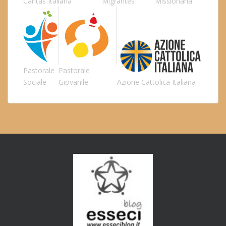
Caritas Italiana
Migrantes
Missionaria
Pastorale
Pastorale
Sociale
Giovanile
Azione Cattolica Italiana