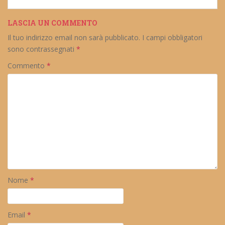
LASCIA UN COMMENTO
Il tuo indirizzo email non sarà pubblicato.
I campi obbligatori
sono contrassegnati
*
Commento
*
Nome
*
Email
*